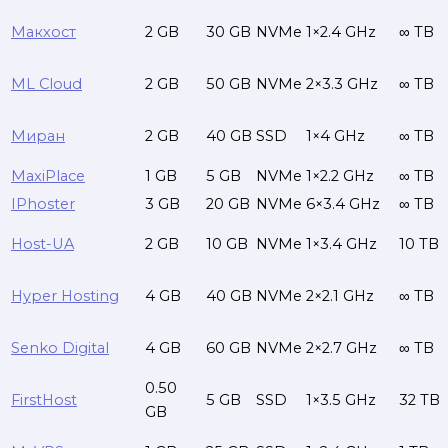
Макхост
2 GB
30 GB
NVMe
1×2.4 GHz
∞ TB
ML Cloud
2 GB
50 GB
NVMe
2×3.3 GHz
∞ TB
Миран
2 GB
40 GB
SSD
1×4 GHz
∞ TB
MaxiPlace
1 GB
5 GB
NVMe
1×2.2 GHz
∞ TB
IPhoster
3 GB
20 GB
NVMe
6×3.4 GHz
∞ TB
Host-UA
2 GB
10 GB
NVMe
1×3.4 GHz
10 TB
Hyper Hosting
4 GB
40 GB
NVMe
2×2.1 GHz
∞ TB
Senko Digital
4 GB
60 GB
NVMe
2×2.7 GHz
∞ TB
0.50
FirstHost
5 GB
SSD
1×3.5 GHz
32 TB
GB