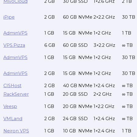
MivoCloud
2 GB
30 GB
SSD
1×2.6 GHz
2 TB
iPipe
2 GB
60 GB
NVMe
2×2.2 GHz
30 TB
AdminVPS
1 GB
15 GB
NVMe
1×2 GHz
1 TB
VPS.Pizza
6 GB
60 GB
SSD
3×2.2 GHz
∞ TB
AdminVPS
1 GB
15 GB
NVMe
1×2 GHz
30 TB
AdminVPS
2 GB
15 GB
NVMe
1×2 GHz
30 TB
CISHost
2 GB
40 GB
NVMe
1×2.4 GHz
∞ TB
RackServer
1 GB
20 GB
SSD
2×2 GHz
∞ TB
Veesp
1 GB
20 GB
NVMe
1×2.2 GHz
∞ TB
VMLand
2 GB
24 GB
SSD
1×2.4 GHz
∞ TB
Neiron VPS
1 GB
10 GB
NVMe
1×2.4 GHz
1 TB