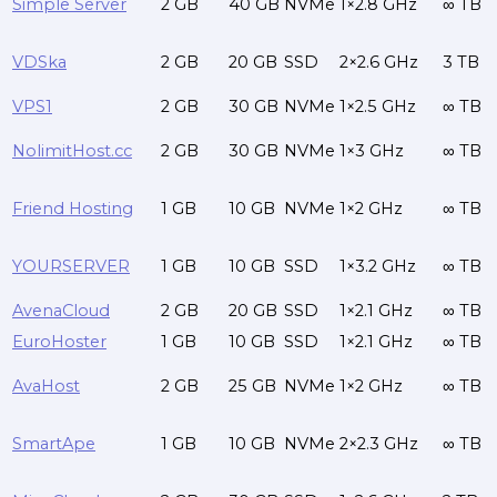
Simple Server
2 GB
40 GB
NVMe
1×2.8 GHz
∞ TB
VDSka
2 GB
20 GB
SSD
2×2.6 GHz
3 TB
VPS1
2 GB
30 GB
NVMe
1×2.5 GHz
∞ TB
NolimitHost.cc
2 GB
30 GB
NVMe
1×3 GHz
∞ TB
Friend Hosting
1 GB
10 GB
NVMe
1×2 GHz
∞ TB
YOURSERVER
1 GB
10 GB
SSD
1×3.2 GHz
∞ TB
AvenaCloud
2 GB
20 GB
SSD
1×2.1 GHz
∞ TB
EuroHoster
1 GB
10 GB
SSD
1×2.1 GHz
∞ TB
AvaHost
2 GB
25 GB
NVMe
1×2 GHz
∞ TB
SmartApe
1 GB
10 GB
NVMe
2×2.3 GHz
∞ TB