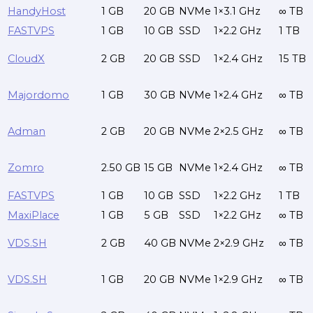
HandyHost
1 GB
20 GB
NVMe
1×3.1 GHz
∞ TB
FASTVPS
1 GB
10 GB
SSD
1×2.2 GHz
1 TB
CloudX
2 GB
20 GB
SSD
1×2.4 GHz
15 TB
Majordomo
1 GB
30 GB
NVMe
1×2.4 GHz
∞ TB
Adman
2 GB
20 GB
NVMe
2×2.5 GHz
∞ TB
Zomro
2.50 GB
15 GB
NVMe
1×2.4 GHz
∞ TB
FASTVPS
1 GB
10 GB
SSD
1×2.2 GHz
1 TB
MaxiPlace
1 GB
5 GB
SSD
1×2.2 GHz
∞ TB
VDS.SH
2 GB
40 GB
NVMe
2×2.9 GHz
∞ TB
VDS.SH
1 GB
20 GB
NVMe
1×2.9 GHz
∞ TB