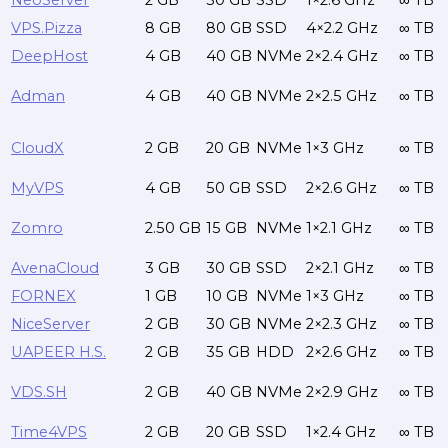
NeoServer
2 GB
30 GB
SSD
1×2.6 GHz
∞ TB
VPS.Pizza
8 GB
80 GB
SSD
4×2.2 GHz
∞ TB
DeepHost
4 GB
40 GB
NVMe
2×2.4 GHz
∞ TB
Adman
4 GB
40 GB
NVMe
2×2.5 GHz
∞ TB
CloudX
2 GB
20 GB
NVMe
1×3 GHz
∞ TB
MyVPS
4 GB
50 GB
SSD
2×2.6 GHz
∞ TB
Zomro
2.50 GB
15 GB
NVMe
1×2.1 GHz
∞ TB
AvenaCloud
3 GB
30 GB
SSD
2×2.1 GHz
∞ TB
FORNEX
1 GB
10 GB
NVMe
1×3 GHz
∞ TB
NiceServer
2 GB
30 GB
NVMe
2×2.3 GHz
∞ TB
UAPEER H.S.
2 GB
35 GB
HDD
2×2.6 GHz
∞ TB
VDS.SH
2 GB
40 GB
NVMe
2×2.9 GHz
∞ TB
Time4VPS
2 GB
20 GB
SSD
1×2.4 GHz
∞ TB