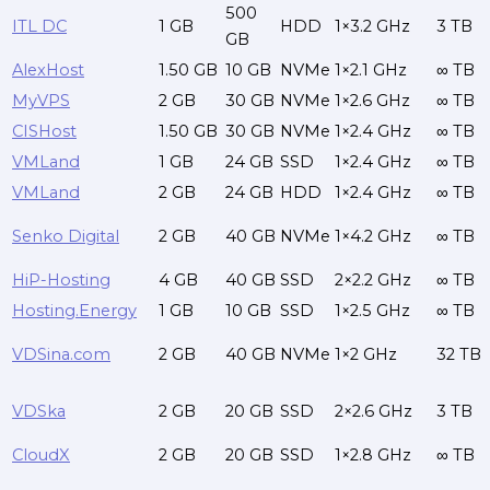
500
ITL DC
1 GB
HDD
1×3.2 GHz
3 TB
GB
AlexHost
1.50 GB
10 GB
NVMe
1×2.1 GHz
∞ TB
MyVPS
2 GB
30 GB
NVMe
1×2.6 GHz
∞ TB
CISHost
1.50 GB
30 GB
NVMe
1×2.4 GHz
∞ TB
VMLand
1 GB
24 GB
SSD
1×2.4 GHz
∞ TB
VMLand
2 GB
24 GB
HDD
1×2.4 GHz
∞ TB
Senko Digital
2 GB
40 GB
NVMe
1×4.2 GHz
∞ TB
HiP-Hosting
4 GB
40 GB
SSD
2×2.2 GHz
∞ TB
Hosting.Energy
1 GB
10 GB
SSD
1×2.5 GHz
∞ TB
VDSina.com
2 GB
40 GB
NVMe
1×2 GHz
32 TB
VDSka
2 GB
20 GB
SSD
2×2.6 GHz
3 TB
CloudX
2 GB
20 GB
SSD
1×2.8 GHz
∞ TB