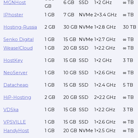
MGNHost
6 GB
SSD
1×2 GHz
∞ TB
GB
IPhoster
1 GB
7 GB
NVMe
2×3.4 GHz
∞ TB
Hosting-Russia
2 GB
30 GB
NVMe
1×2.8 GHz
30 TB
Senko Digital
1 GB
15 GB
NVMe
1×2.7 GHz
∞ TB
WeaselCloud
1 GB
20 GB
SSD
1×2.2 GHz
∞ TB
HostKey
1 GB
15 GB
SSD
1×2 GHz
3 TB
NeoServer
1 GB
10 GB
SSD
1×2.6 GHz
∞ TB
Datacheap
1 GB
15 GB
SSD
1×2.4 GHz
5 TB
HiP-Hosting
2 GB
20 GB
SSD
2×2.2 GHz
∞ TB
VDSka
1 GB
15 GB
SSD
1×2.2 GHz
3 TB
VPSVILLE
1 GB
15 GB
SSD
1×2.6 GHz
∞ TB
HandyHost
1 GB
20 GB
NVMe
1×2.5 GHz
∞ TB