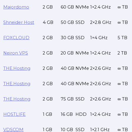
Majordomo
2 GB
60 GB
NVMe
1×2.4 GHz
∞ TB
Shneider Host
4 GB
50 GB
SSD
2×2.8 GHz
∞ TB
FOXCLOUD
2 GB
30 GB
SSD
1×4 GHz
5 TB
Neiron VPS
2 GB
20 GB
NVMe
1×2.4 GHz
2 TB
THE.Hosting
2 GB
40 GB
NVMe
2×2.6 GHz
∞ TB
THE.Hosting
2 GB
40 GB
NVMe
2×2.6 GHz
∞ TB
THE.Hosting
2 GB
75 GB
SSD
2×2.6 GHz
∞ TB
HOSTLIFE
1 GB
16 GB
HDD
1×2.4 GHz
∞ TB
VDSCOM
1 GB
10 GB
SSD
1×2.1 GHz
∞ TB