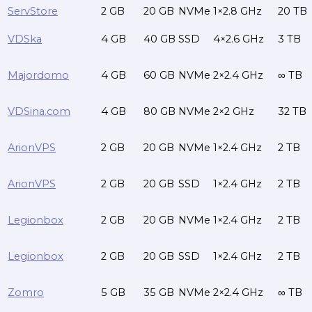
ServStore
2 GB
20 GB
NVMe
1×2.8 GHz
20 TB
VDSka
4 GB
40 GB
SSD
4×2.6 GHz
3 TB
Majordomo
4 GB
60 GB
NVMe
2×2.4 GHz
∞ TB
VDSina.com
4 GB
80 GB
NVMe
2×2 GHz
32 TB
ArionVPS
2 GB
20 GB
NVMe
1×2.4 GHz
2 TB
ArionVPS
2 GB
20 GB
SSD
1×2.4 GHz
2 TB
Legionbox
2 GB
20 GB
NVMe
1×2.4 GHz
2 TB
Legionbox
2 GB
20 GB
SSD
1×2.4 GHz
2 TB
Zomro
5 GB
35 GB
NVMe
2×2.4 GHz
∞ TB