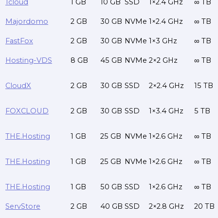
1cloud
1 GB
10 GB
SSD
1×2.4 GHz
∞ TB
Majordomo
2 GB
30 GB
NVMe
1×2.4 GHz
∞ TB
FastFox
2 GB
30 GB
NVMe
1×3 GHz
∞ TB
Hosting-VDS
8 GB
45 GB
NVMe
2×2 GHz
∞ TB
CloudX
2 GB
30 GB
SSD
2×2.4 GHz
15 TB
FOXCLOUD
2 GB
30 GB
SSD
1×3.4 GHz
5 TB
THE.Hosting
1 GB
25 GB
NVMe
1×2.6 GHz
∞ TB
THE.Hosting
1 GB
25 GB
NVMe
1×2.6 GHz
∞ TB
THE.Hosting
1 GB
50 GB
SSD
1×2.6 GHz
∞ TB
ServStore
2 GB
40 GB
SSD
2×2.8 GHz
20 TB