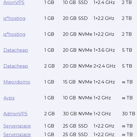
ArionVPS
1 GB
10 GB
SSD
1×2.4 GHz
2 TB
is*hosting
1 GB
20 GB
SSD
1×2.2 GHz
2 TB
is*hosting
1 GB
20 GB
NVMe
1×2.2 GHz
2 TB
Datacheap
1 GB
20 GB
NVMe
1×3.6 GHz
5 TB
Datacheap
2 GB
20 GB
NVMe
2×2.4 GHz
5 TB
Majordomo
1 GB
15 GB
NVMe
1×2.4 GHz
∞ TB
4vps
1 GB
10 GB
NVMe
1×2 GHz
∞ TB
AdminVPS
2 GB
30 GB
NVMe
1×2 GHz
30 TB
Serverspace
1 GB
25 GB
SSD
1×2.2 GHz
∞ TB
Serverspace
1 GB
25 GB
SSD
1×2.2 GHz
∞ TB