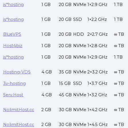
is*hosting
1 GB
20 GB
NVMe
1×2.9 GHz
1 TB
is*hosting
1 GB
20 GB
SSD
1×2.2 GHz
1 TB
BlueVPS
1 GB
20 GB
HDD
2×2.7 GHz
∞ TB
Host4biz
1 GB
20 GB
NVMe
1×2.8 GHz
∞ TB
is*hosting
1 GB
20 GB
NVMe
1×2.9 GHz
1 TB
Hosting-VDS
4 GB
35 GB
NVMe
2×3.2 GHz
∞ TB
3v-hosting
1 GB
15 GB
SSD
1×3.7 GHz
∞ TB
Serv.Host
4 GB
45 GB
NVMe
1×3.2 GHz
∞ TB
NolimitHost.cc
2 GB
30 GB
NVMe
1×4.2 GHz
∞ TB
NolimitHost.cc
2 GB
30 GB
NVMe
1×4.5 GHz
∞ TB