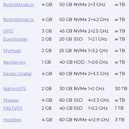
NolimitHost.cc
4 GB
50 GB
NVMe
2×3 GHz
∞ TB
NolimitHost.cc
4 GB
50 GB
NVMe
2×4.2 GHz
∞ TB
VPS1
3 GB
45 GB
NVMe
2×2.5 GHz
∞ TB
EuroHoster
2 GB
20 GB
SSD
1×2.1 GHz
∞ TB
MyHosti
2 GB
25 GB
NVMe
1×3.2 GHz
∞ TB
NeoServer
1 GB
40 GB
HDD
1×2.6 GHz
∞ TB
Senko Digital
4 GB
60 GB
NVMe
2×3.3 GHz
∞ TB
AdminVPS
2 GB
30 GB
NVMe
1×2 GHz
30 TB
Миран
4 GB
60 GB
SSD
4×2.3 GHz
∞ TB
FASTVPS
2 GB
40 GB
SSD
1×2.2 GHz
1 TB
HostKey
4 GB
60 GB
NVMe
4×2.9 GHz
3 TB