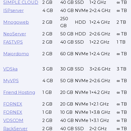
SIMPLE CLOUD
2 GB
40 GB
SSD
1×2 GHz
∞ TB
ISPserver
4 GB
40 GB
NVMe
2×2.4 GHz
∞ TB
250
Mnogoweb
2 GB
HDD
1×2.4 GHz
2 TB
GB
NeoServer
2 GB
50 GB
HDD
2×2.6 GHz
∞ TB
FASTVPS
2 GB
40 GB
SSD
1×2.2 GHz
1 TB
Majordomo
2 GB
60 GB
NVMe
1×2.4 GHz
∞ TB
VDSka
3 GB
30 GB
SSD
3×2.6 GHz
3 TB
MyVPS
4 GB
50 GB
NVMe
2×2.6 GHz
∞ TB
Friend Hosting
1 GB
20 GB
NVMe
1×4.2 GHz
∞ TB
FORNEX
2 GB
20 GB
NVMe
1×2.1 GHz
∞ TB
FORNEX
1 GB
10 GB
NVMe
1×3.8 GHz
∞ TB
VDSCOM
2 GB
40 GB
NVMe
1×3.1 GHz
∞ TB
RackServer
2 GB
40 GB
SSD
2×2 GHz
∞ TB