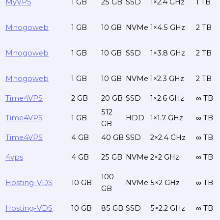
MyVPS
1 GB
25 GB
SSD
1×2.4 GHz
1 TB
Mnogoweb
1 GB
10 GB
NVMe
1×4.5 GHz
2 TB
Mnogoweb
1 GB
10 GB
SSD
1×3.8 GHz
2 TB
Mnogoweb
1 GB
10 GB
NVMe
1×2.3 GHz
2 TB
Time4VPS
2 GB
20 GB
SSD
1×2.6 GHz
∞ TB
512
Time4VPS
1 GB
HDD
1×1.7 GHz
∞ TB
GB
Time4VPS
4 GB
40 GB
SSD
2×2.4 GHz
∞ TB
4vps
4 GB
25 GB
NVMe
2×2 GHz
∞ TB
100
Hosting-VDS
10 GB
NVMe
5×2 GHz
∞ TB
GB
Hosting-VDS
10 GB
85 GB
SSD
5×2.2 GHz
∞ TB