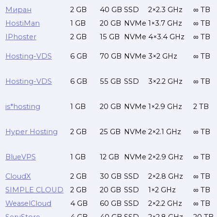
Миран
2 GB
40 GB
SSD
2×2.3 GHz
∞ TB
HostiMan
1 GB
20 GB
NVMe
1×3.7 GHz
∞ TB
IPhoster
2 GB
15 GB
NVMe
4×3.4 GHz
∞ TB
Hosting-VDS
6 GB
70 GB
NVMe
3×2 GHz
∞ TB
Hosting-VDS
6 GB
55 GB
SSD
3×2.2 GHz
∞ TB
is*hosting
1 GB
20 GB
NVMe
1×2.9 GHz
2 TB
Hyper Hosting
2 GB
25 GB
NVMe
2×2.1 GHz
∞ TB
BlueVPS
1 GB
12 GB
NVMe
2×2.9 GHz
∞ TB
CloudX
2 GB
30 GB
SSD
2×2.8 GHz
∞ TB
SIMPLE CLOUD
2 GB
20 GB
SSD
1×2 GHz
∞ TB
WeaselCloud
4 GB
60 GB
SSD
2×2.2 GHz
∞ TB