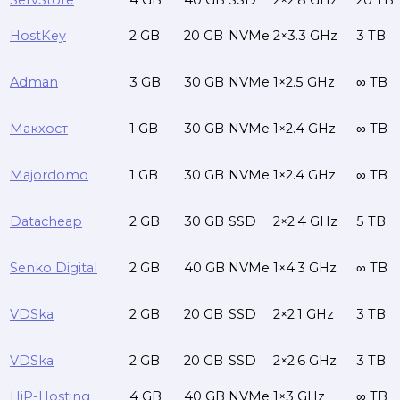
ServStore
4 GB
40 GB
SSD
2×2.8 GHz
20 TB
HostKey
2 GB
20 GB
NVMe
2×3.3 GHz
3 TB
Adman
3 GB
30 GB
NVMe
1×2.5 GHz
∞ TB
Макхост
1 GB
30 GB
NVMe
1×2.4 GHz
∞ TB
Majordomo
1 GB
30 GB
NVMe
1×2.4 GHz
∞ TB
Datacheap
2 GB
30 GB
SSD
2×2.4 GHz
5 TB
Senko Digital
2 GB
40 GB
NVMe
1×4.3 GHz
∞ TB
VDSka
2 GB
20 GB
SSD
2×2.1 GHz
3 TB
VDSka
2 GB
20 GB
SSD
2×2.6 GHz
3 TB
HiP-Hosting
4 GB
40 GB
NVMe
1×3 GHz
∞ TB