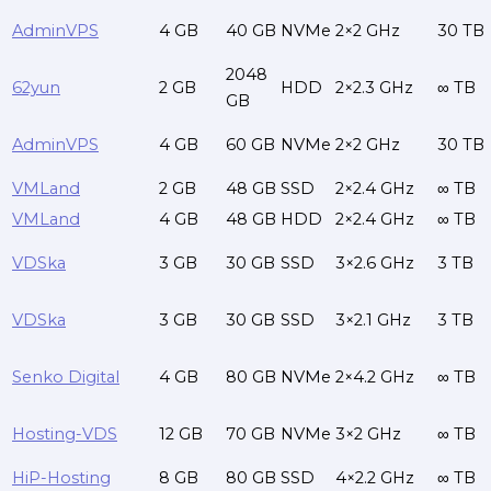
AdminVPS
4 GB
40 GB
NVMe
2×2 GHz
30 TB
2048
62yun
2 GB
HDD
2×2.3 GHz
∞ TB
GB
AdminVPS
4 GB
60 GB
NVMe
2×2 GHz
30 TB
VMLand
2 GB
48 GB
SSD
2×2.4 GHz
∞ TB
VMLand
4 GB
48 GB
HDD
2×2.4 GHz
∞ TB
VDSka
3 GB
30 GB
SSD
3×2.6 GHz
3 TB
VDSka
3 GB
30 GB
SSD
3×2.1 GHz
3 TB
Senko Digital
4 GB
80 GB
NVMe
2×4.2 GHz
∞ TB
Hosting-VDS
12 GB
70 GB
NVMe
3×2 GHz
∞ TB
HiP-Hosting
8 GB
80 GB
SSD
4×2.2 GHz
∞ TB