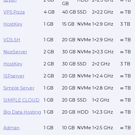
62yun
2 GB
HDD
2×2.3 GHz
∞ TB
GB
VPS.Pizza
4 GB
40 GB
SSD
2×2.2 GHz
∞ TB
HostKey
1 GB
15 GB
NVMe
1×2.9 GHz
3 TB
VDS.SH
1 GB
20 GB
NVMe
1×2.9 GHz
∞ TB
NiceServer
2 GB
30 GB
NVMe
2×2.3 GHz
∞ TB
HostKey
2 GB
30 GB
SSD
2×2 GHz
3 TB
ISPserver
2 GB
20 GB
NVMe
1×2.4 GHz
∞ TB
Simple Server
1 GB
20 GB
NVMe
1×2.8 GHz
∞ TB
SIMPLE CLOUD
1 GB
20 GB
SSD
1×2 GHz
∞ TB
Big Data Hosting
1 GB
20 GB
HDD
1×2.3 GHz
∞ TB
Adman
1 GB
10 GB
NVMe
1×2.5 GHz
∞ TB