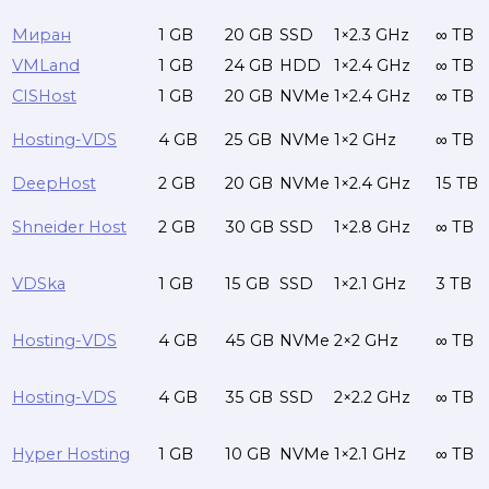
Миран
1 GB
20 GB
SSD
1×2.3 GHz
∞ TB
VMLand
1 GB
24 GB
HDD
1×2.4 GHz
∞ TB
CISHost
1 GB
20 GB
NVMe
1×2.4 GHz
∞ TB
Hosting-VDS
4 GB
25 GB
NVMe
1×2 GHz
∞ TB
DeepHost
2 GB
20 GB
NVMe
1×2.4 GHz
15 TB
Shneider Host
2 GB
30 GB
SSD
1×2.8 GHz
∞ TB
VDSka
1 GB
15 GB
SSD
1×2.1 GHz
3 TB
Hosting-VDS
4 GB
45 GB
NVMe
2×2 GHz
∞ TB
Hosting-VDS
4 GB
35 GB
SSD
2×2.2 GHz
∞ TB
Hyper Hosting
1 GB
10 GB
NVMe
1×2.1 GHz
∞ TB