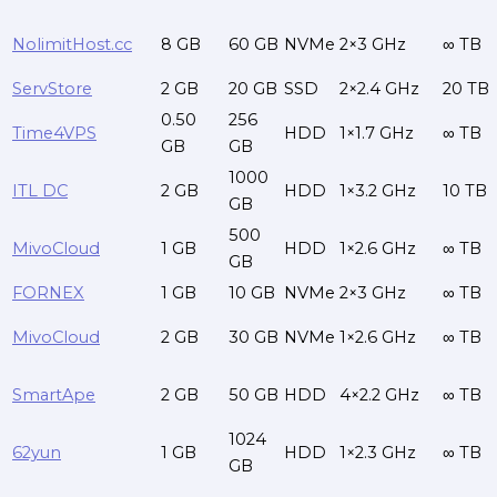
NolimitHost.cc
8 GB
60 GB
NVMe
2×3 GHz
∞ TB
ServStore
2 GB
20 GB
SSD
2×2.4 GHz
20 TB
0.50
256
Time4VPS
HDD
1×1.7 GHz
∞ TB
GB
GB
1000
ITL DC
2 GB
HDD
1×3.2 GHz
10 TB
GB
500
MivoCloud
1 GB
HDD
1×2.6 GHz
∞ TB
GB
FORNEX
1 GB
10 GB
NVMe
2×3 GHz
∞ TB
MivoCloud
2 GB
30 GB
NVMe
1×2.6 GHz
∞ TB
SmartApe
2 GB
50 GB
HDD
4×2.2 GHz
∞ TB
1024
62yun
1 GB
HDD
1×2.3 GHz
∞ TB
GB