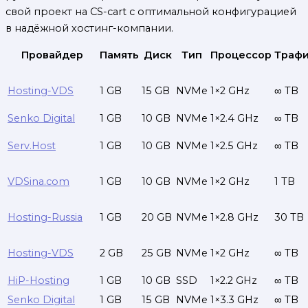
свой проект на CS-cart с оптимальной конфигурацией
в надёжной хостинг-компании.
Провайдер
Память
Диск
Тип
Процессор
Траф
Hosting-VDS
1 GB
15 GB
NVMe
1×2 GHz
∞ TB
Senko Digital
1 GB
10 GB
NVMe
1×2.4 GHz
∞ TB
Serv.Host
1 GB
10 GB
NVMe
1×2.5 GHz
∞ TB
VDSina.com
1 GB
10 GB
NVMe
1×2 GHz
1 TB
Hosting-Russia
1 GB
20 GB
NVMe
1×2.8 GHz
30 TB
Hosting-VDS
2 GB
25 GB
NVMe
1×2 GHz
∞ TB
HiP-Hosting
1 GB
10 GB
SSD
1×2.2 GHz
∞ TB
Senko Digital
1 GB
15 GB
NVMe
1×3.3 GHz
∞ TB