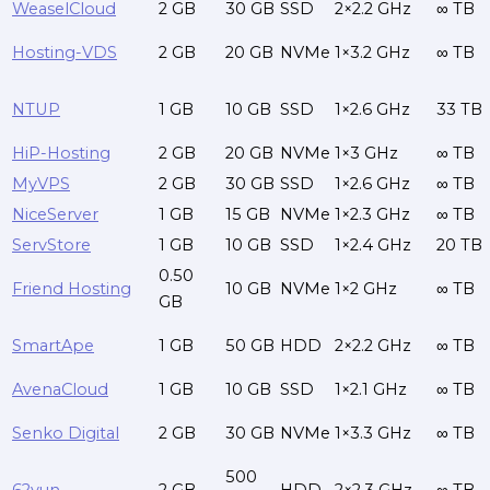
WeaselCloud
2 GB
30 GB
SSD
2×2.2 GHz
∞ TB
Hosting-VDS
2 GB
20 GB
NVMe
1×3.2 GHz
∞ TB
NTUP
1 GB
10 GB
SSD
1×2.6 GHz
33 TB
HiP-Hosting
2 GB
20 GB
NVMe
1×3 GHz
∞ TB
MyVPS
2 GB
30 GB
SSD
1×2.6 GHz
∞ TB
NiceServer
1 GB
15 GB
NVMe
1×2.3 GHz
∞ TB
ServStore
1 GB
10 GB
SSD
1×2.4 GHz
20 TB
0.50
Friend Hosting
10 GB
NVMe
1×2 GHz
∞ TB
GB
SmartApe
1 GB
50 GB
HDD
2×2.2 GHz
∞ TB
AvenaCloud
1 GB
10 GB
SSD
1×2.1 GHz
∞ TB
Senko Digital
2 GB
30 GB
NVMe
1×3.3 GHz
∞ TB
500