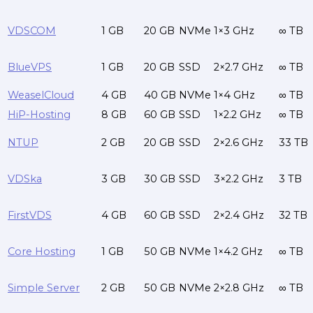
VDSCOM
1 GB
20 GB
NVMe
1×3 GHz
∞ TB
BlueVPS
1 GB
20 GB
SSD
2×2.7 GHz
∞ TB
WeaselCloud
4 GB
40 GB
NVMe
1×4 GHz
∞ TB
HiP-Hosting
8 GB
60 GB
SSD
1×2.2 GHz
∞ TB
NTUP
2 GB
20 GB
SSD
2×2.6 GHz
33 TB
VDSka
3 GB
30 GB
SSD
3×2.2 GHz
3 TB
FirstVDS
4 GB
60 GB
SSD
2×2.4 GHz
32 TB
Core Hosting
1 GB
50 GB
NVMe
1×4.2 GHz
∞ TB
Simple Server
2 GB
50 GB
NVMe
2×2.8 GHz
∞ TB