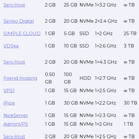
Serv.Host
2 GB
25 GB
NVMe
1×3.2 GHz
∞ TB
Senko Digital
2 GB
20 GB
NVMe
2×2.4 GHz
∞ TB
SIMPLE CLOUD
1 GB
5 GB
SSD
1×2 GHz
25 TB
VDSka
1 GB
10 GB
SSD
1×2.6 GHz
3 TB
Serv.Host
2 GB
20 GB
NVMe
1×4.3 GHz
∞ TB
0.50
100
Friend Hosting
HDD
1×2.7 GHz
∞ TB
GB
GB
VPS1
1 GB
15 GB
NVMe
1×2.5 GHz
∞ TB
iPipe
1 GB
30 GB
NVMe
1×2.2 GHz
30 TB
NiceServer
1 GB
15 GB
NVMe
1×2.3 GHz
∞ TB
AdminVPS
1 GB
15 GB
NVMe
1×2 GHz
1 TB
Serv.Host
2 GB
20 GB
NVMe
1×2.5 GHz
∞ TB