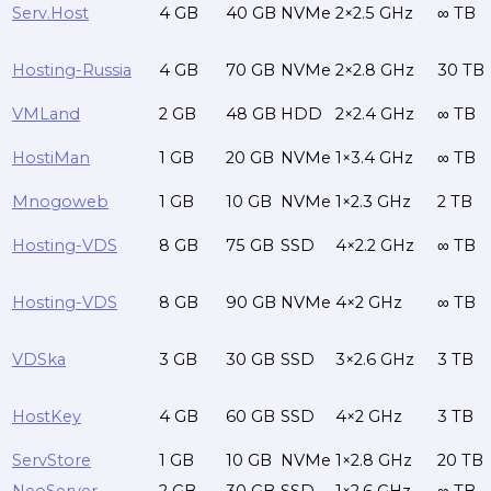
Serv.Host
4 GB
40 GB
NVMe
2×2.5 GHz
∞ TB
Hosting-Russia
4 GB
70 GB
NVMe
2×2.8 GHz
30 TB
VMLand
2 GB
48 GB
HDD
2×2.4 GHz
∞ TB
HostiMan
1 GB
20 GB
NVMe
1×3.4 GHz
∞ TB
Mnogoweb
1 GB
10 GB
NVMe
1×2.3 GHz
2 TB
Hosting-VDS
8 GB
75 GB
SSD
4×2.2 GHz
∞ TB
Hosting-VDS
8 GB
90 GB
NVMe
4×2 GHz
∞ TB
VDSka
3 GB
30 GB
SSD
3×2.6 GHz
3 TB
HostKey
4 GB
60 GB
SSD
4×2 GHz
3 TB
ServStore
1 GB
10 GB
NVMe
1×2.8 GHz
20 TB