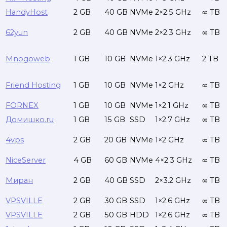
HandyHost
2 GB
40 GB
NVMe
2×2.5 GHz
∞ TB
62yun
2 GB
40 GB
NVMe
2×2.3 GHz
∞ TB
Mnogoweb
1 GB
10 GB
NVMe
1×2.3 GHz
2 TB
Friend Hosting
1 GB
10 GB
NVMe
1×2 GHz
∞ TB
FORNEX
1 GB
10 GB
NVMe
1×2.1 GHz
∞ TB
Домишко.ru
1 GB
15 GB
SSD
1×2.7 GHz
∞ TB
4vps
2 GB
20 GB
NVMe
1×2 GHz
∞ TB
NiceServer
4 GB
60 GB
NVMe
4×2.3 GHz
∞ TB
Миран
2 GB
40 GB
SSD
2×3.2 GHz
∞ TB
VPSVILLE
2 GB
30 GB
SSD
1×2.6 GHz
∞ TB
VPSVILLE
2 GB
50 GB
HDD
1×2.6 GHz
∞ TB