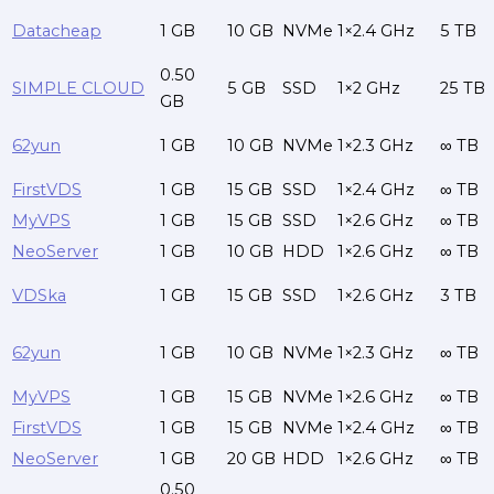
Datacheap
1 GB
10 GB
NVMe
1×2.4 GHz
5 TB
0.50
SIMPLE CLOUD
5 GB
SSD
1×2 GHz
25 TB
GB
62yun
1 GB
10 GB
NVMe
1×2.3 GHz
∞ TB
FirstVDS
1 GB
15 GB
SSD
1×2.4 GHz
∞ TB
MyVPS
1 GB
15 GB
SSD
1×2.6 GHz
∞ TB
NeoServer
1 GB
10 GB
HDD
1×2.6 GHz
∞ TB
VDSka
1 GB
15 GB
SSD
1×2.6 GHz
3 TB
62yun
1 GB
10 GB
NVMe
1×2.3 GHz
∞ TB
MyVPS
1 GB
15 GB
NVMe
1×2.6 GHz
∞ TB
FirstVDS
1 GB
15 GB
NVMe
1×2.4 GHz
∞ TB
NeoServer
1 GB
20 GB
HDD
1×2.6 GHz
∞ TB
0.50