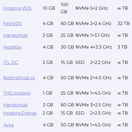
100
Hosting-VDS
10 GB
NVMe
5×2 GHz
∞ TB
GB
FirstVDS
4 GB
60 GB
NVMe
2×2.4 GHz
32 TB
HandyHost
2 GB
25 GB
NVMe
1×3.1 GHz
∞ TB
HostKey
4 GB
30 GB
NVMe
4×3.3 GHz
3 TB
ITL DC
2 GB
15 GB
SSD
2×2.2 GHz
∞ TB
NolimitHost.cc
4 GB
50 GB
NVMe
2×4.5 GHz
∞ TB
THE.Hosting
1 GB
25 GB
NVMe
1×4.5 GHz
∞ TB
HandyHost
3 GB
60 GB
NVMe
3×2.5 GHz
∞ TB
Hosting.Energy
2 GB
15 GB
SSD
2×2.5 GHz
∞ TB
4vps
4 GB
50 GB
NVMe
1×4.5 GHz
∞ TB