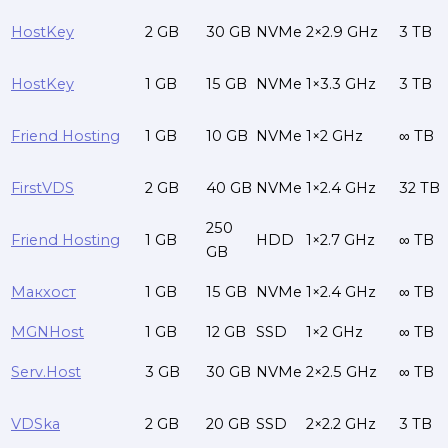
HostKey
2 GB
30 GB
NVMe
2×2.9 GHz
3 TB
HostKey
1 GB
15 GB
NVMe
1×3.3 GHz
3 TB
Friend Hosting
1 GB
10 GB
NVMe
1×2 GHz
∞ TB
FirstVDS
2 GB
40 GB
NVMe
1×2.4 GHz
32 TB
250
Friend Hosting
1 GB
HDD
1×2.7 GHz
∞ TB
GB
Макхост
1 GB
15 GB
NVMe
1×2.4 GHz
∞ TB
MGNHost
1 GB
12 GB
SSD
1×2 GHz
∞ TB
Serv.Host
3 GB
30 GB
NVMe
2×2.5 GHz
∞ TB
VDSka
2 GB
20 GB
SSD
2×2.2 GHz
3 TB