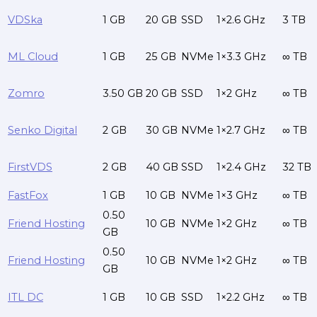
VDSka
1 GB
20 GB
SSD
1×2.6 GHz
3 TB
ML Cloud
1 GB
25 GB
NVMe
1×3.3 GHz
∞ TB
Zomro
3.50 GB
20 GB
SSD
1×2 GHz
∞ TB
Senko Digital
2 GB
30 GB
NVMe
1×2.7 GHz
∞ TB
FirstVDS
2 GB
40 GB
SSD
1×2.4 GHz
32 TB
FastFox
1 GB
10 GB
NVMe
1×3 GHz
∞ TB
0.50
Friend Hosting
10 GB
NVMe
1×2 GHz
∞ TB
GB
0.50
Friend Hosting
10 GB
NVMe
1×2 GHz
∞ TB
GB
ITL DC
1 GB
10 GB
SSD
1×2.2 GHz
∞ TB