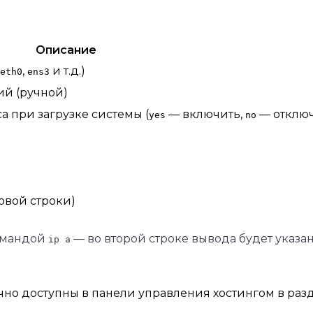
Описание
,
и т.д.)
eth0
ens3
ий (ручной)
 при загрузке системы (
— включить,
— отключ
yes
no
овой строки)
командой
— во второй строке вывода будет указа
ip a
чно доступны в панели управления хостингом в раз