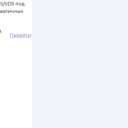
PS/VDS под
различных
й
Перейти