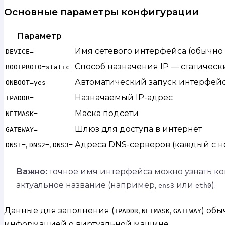
Основные параметры конфигурации
Параметр
Имя сетевого интерфейса (обычно
DEVICE=
Способ назначения IP — статическ
BOOTPROTO=static
Автоматический запуск интерфейса
ONBOOT=yes
Назначаемый IP-адрес
IPADDR=
Маска подсети
NETMASK=
Шлюз для доступа в интернет
GATEWAY=
,
,
Адреса DNS-серверов (каждый с н
DNS1=
DNS2=
DNS3=
Важно:
точное имя интерфейса можно узнать 
актуальное название (например,
или
).
ens3
eth0
Данные для заполнения (
,
,
) обы
IPADDR
NETMASK
GATEWAY
информацией о виртуальной машине.