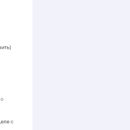
ить)
но
деле с