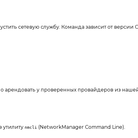
тить сетевую службу. Команда зависит от версии C
жно арендовать у проверенных провайдеров из наше
з утилиту
(NetworkManager Command Line).
nmcli