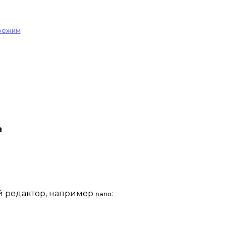
 режим
а
й редактор, например
:
nano