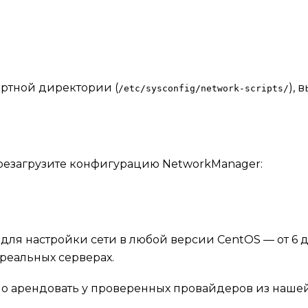
артной директории (
), 
/etc/sysconfig/network-scripts/
резагрузите конфигурацию NetworkManager:
ля настройки сети в любой версии CentOS — от 6 до
реальных серверах.
жно арендовать у проверенных провайдеров из наше