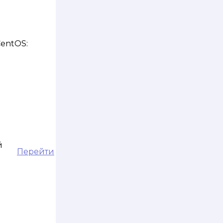
entOS:
й
Перейти