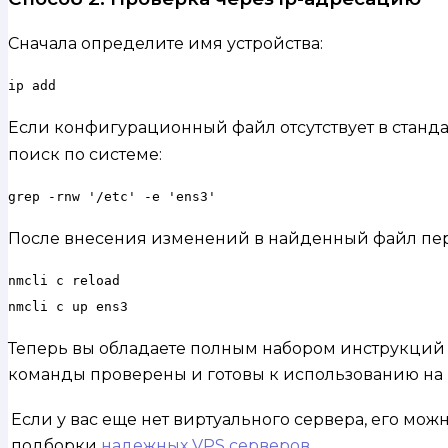
Сначала определите имя устройства:
ip add
Если конфигурационный файл отсутствует в станд
поиск по системе:
grep -rnw '/etc' -e 'ens3'
После внесения изменений в найденный файл пе
nmcli c reload

nmcli c up ens3
Теперь вы обладаете полным набором инструкций д
команды проверены и готовы к использованию на 
Если у вас еще нет виртуального сервера, его мо
подборки
надежных VPS серверов
.