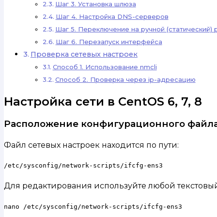
Шаг 3. Установка шлюза
Шаг 4. Настройка DNS-серверов
Шаг 5. Переключение на ручной (статический)
Шаг 6. Перезапуск интерфейса
Проверка сетевых настроек
Способ 1. Использование nmcli
Способ 2. Проверка через ip-адресацию
Настройка сети в CentOS 6, 7, 8
Расположение конфигурационного файл
Файл сетевых настроек находится по пути:
/etc/sysconfig/network-scripts/ifcfg-ens3
Для редактирования используйте любой текстовы
nano /etc/sysconfig/network-scripts/ifcfg-ens3