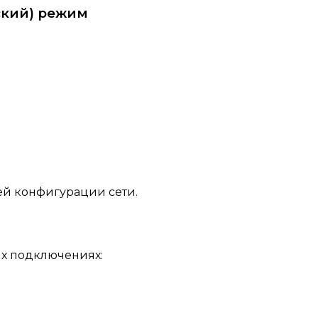
ский) режим
ей конфигурации сети.
х подключениях: