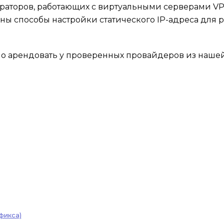
раторов, работающих с виртуальными серверами V
ены способы настройки статического IP-адреса для 
жно арендовать у проверенных провайдеров из наше
фикса)