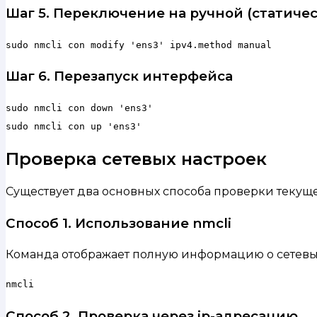
Шаг 5. Переключение на ручной (статиче
sudo nmcli con modify 'ens3' ipv4.method manual
Шаг 6. Перезапуск интерфейса
sudo nmcli con down 'ens3'

sudo nmcli con up 'ens3'
Проверка сетевых настроек
Существует два основных способа проверки текущ
Способ 1. Использование nmcli
Команда отображает полную информацию о сетевы
nmcli
Способ 2. Проверка через ip-адресацию