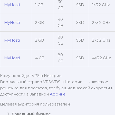
30
MyHosti
1 GB
SSD
1×3.2 GHz
GB
40
MyHosti
2 GB
SSD
2×3.2 GHz
GB
80
MyHosti
2 GB
SSD
2×3.2 GHz
GB
80
MyHosti
4 GB
SSD
4×3.2 GHz
GB
Кому подойдет VPS в Нигерии
Виртуальный сервер VPS/VDS в Нигерии — ключевое
решение для проектов, требующих высокой скорости и
доступности в Западной
Африке
.
Целевая аудитория пользователей:
Локальный бизнес.