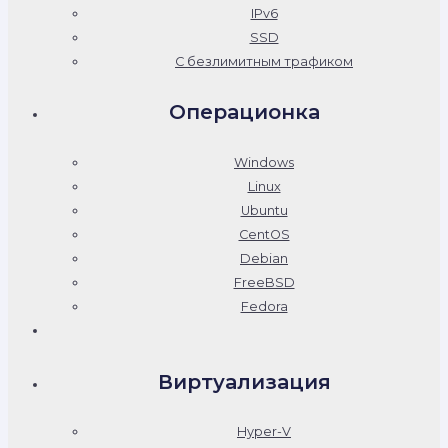
IPv6
SSD
С безлимитным трафиком
Операционка
Windows
Linux
Ubuntu
CentOS
Debian
FreeBSD
Fedora
Виртуализация
Hyper-V