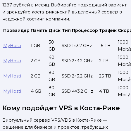
1287 рублей в месяц. Выбирайте подходящий вариант
и арендуйте коста-риканский выделенный сервер в
надежной хостинг-компании.
Провайдер
Память
Диск
Тип
Процессор
Трафик
Скор
30
1000
MyHosti
1 GB
SSD
1×3.2 GHz
15 TB
GB
Mbit/
40
1000
MyHosti
2 GB
SSD
2×3.2 GHz
2 TB
GB
Mbit/
80
1000
MyHosti
2 GB
SSD
2×3.2 GHz
25 TB
GB
Mbit/
80
1000
MyHosti
4 GB
SSD
4×3.2 GHz
4 TB
GB
Mbit/
Кому подойдет VPS в Коста-Рике
Виртуальный сервер VPS/VDS в Коста-Рике —
решение для бизнеса и проектов, требующих